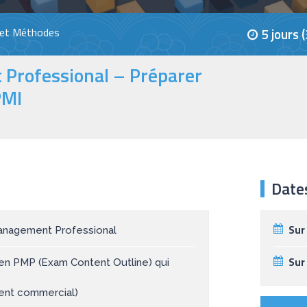
 et Méthodes
5 jours 
Professional – Préparer
PMI
Date
Sur
 Management Professional
Sur
men PMP (Exam Content Outline) qui
ent commercial)