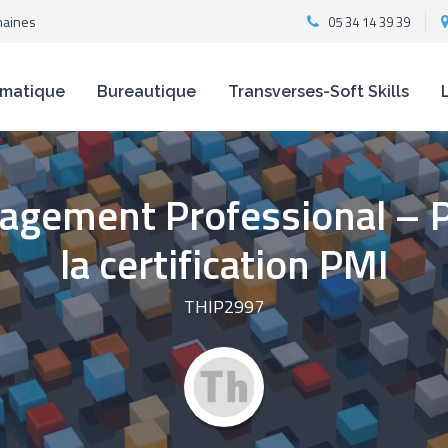
maines
05 34 14 39 39
rmatique
Bureautique
Transverses-Soft Skills
agement Professional – Pr
la certification PMI
THIP2997