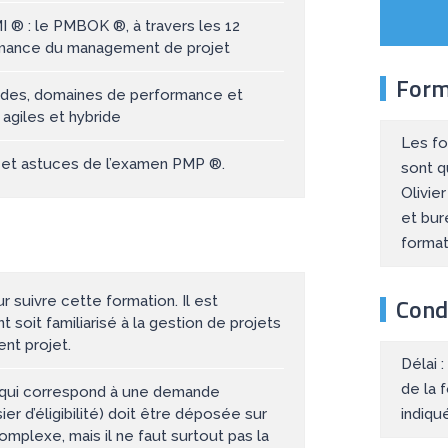
I ® : le PMBOK ®, à travers les 12
ormance du management de projet
Form
thodes, domaines de performance et
agiles et hybride
Les fo
cs et astuces de l’examen PMP ®.
sont q
Olivie
et bur
forma
Condi
r suivre cette formation. Il est
 soit familiarisé à la gestion de projets
ent projet.
Délai 
de la 
 qui correspond à une demande
indiqu
er d’éligibilité) doit être déposée sur
omplexe, mais il ne faut surtout pas la