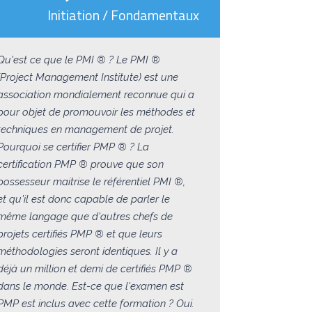
Initiation / Fondamentaux
Qu'est ce que le PMI ® ? Le PMI ®
(Project Management Institute) est une
association mondialement reconnue qui a
pour objet de promouvoir les méthodes et
techniques en management de projet.
Pourquoi se certifier PMP ® ? La
certification PMP ® prouve que son
possesseur maitrise le référentiel PMI ®,
et qu'il est donc capable de parler le
même langage que d'autres chefs de
projets certifiés PMP ® et que leurs
méthodologies seront identiques. Il y a
déjà un million et demi de certifiés PMP ®
dans le monde. Est-ce que l'examen est
PMP est inclus avec cette formation ? Oui.