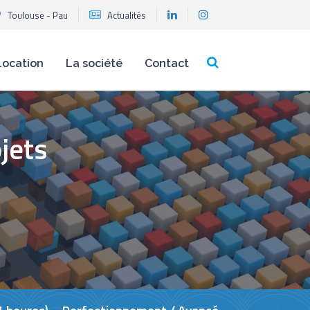
Toulouse - Pau
Actualités
Location
La société
Contact
jets