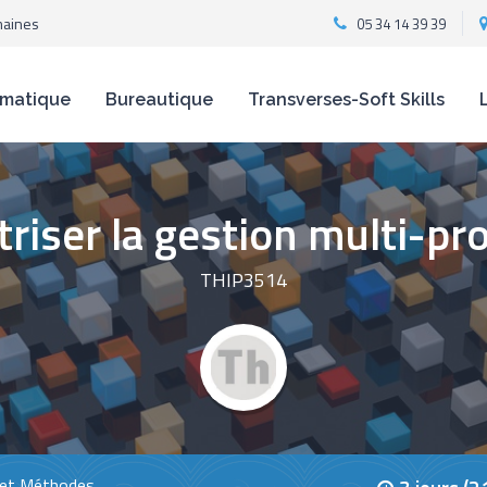
maines
05 34 14 39 39
rmatique
Bureautique
Transverses-Soft Skills
triser la gestion multi-pro
THIP3514
 et Méthodes