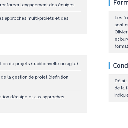
Form
r renforcer l’engagement des équipes
Les fo
des approches multi-projets et des
sont q
Olivie
et bur
forma
Condi
on de projets (traditionnelle ou agile)
e la gestion de projet (définition
Délai 
de la 
indiqu
ration d’équipe et aux approches