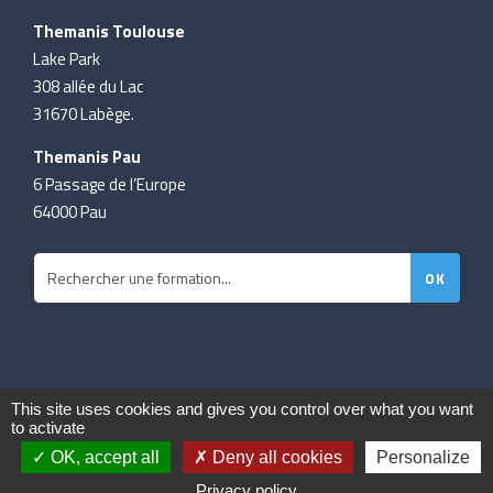
Themanis Toulouse
Lake Park
308 allée du Lac
31670 Labège.
Themanis Pau
6 Passage de l’Europe
64000 Pau
This site uses cookies and gives you control over what you want
to activate
© 2019 Themanis
Mentions légales
OK, accept all
Deny all cookies
Personalize
Gestion des cookies
Politique de confidentialité
Privacy policy