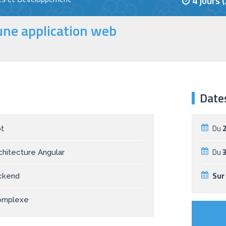
4 jours 
une application web
Date
Du
pt
Du
chitecture Angular
Sur
ackend
complexe