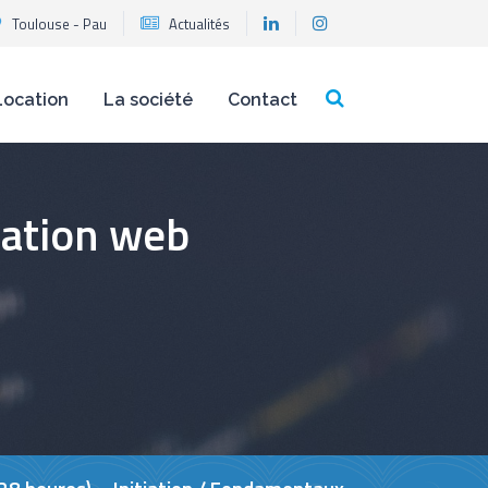
Toulouse - Pau
Actualités
Location
La société
Contact
cation web