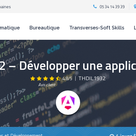
maines
05 34 14 39 39
rmatique
Bureautique
Transverses-Soft Skills
2 – Développer une appli
THDIL1932
4.8/5
Avis client
s et Développement