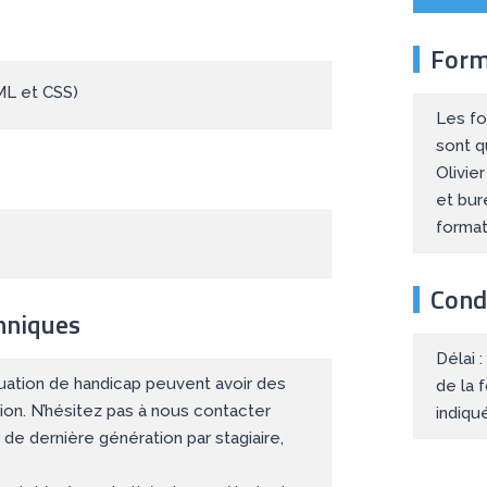
Form
ML et CSS)
Les fo
sont q
Olivie
et bur
forma
Condi
hniques
Délai 
tuation de handicap peuvent avoir des
de la 
ion. N’hésitez pas à nous contacter
indiqu
 de dernière génération par stagiaire,