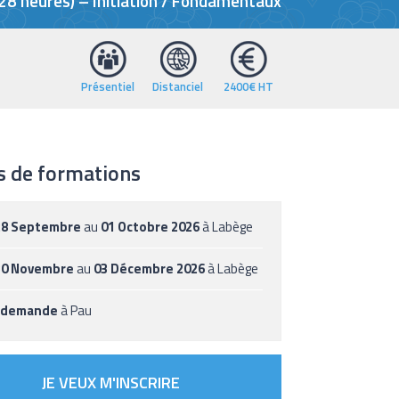
(28 heures) – Initiation / Fondamentaux
Présentiel
Distanciel
2400€ HT
s de formations
28 Septembre
au
01 Octobre 2026
à Labège
30 Novembre
au
03 Décembre 2026
à Labège
 demande
à Pau
JE VEUX M'INSCRIRE