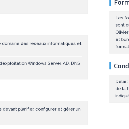
Form
Les fo
sont q
Olivie
et bur
e domaine des réseaux informatiques et
forma
Condi
 d’exploitation Windows Server, AD, DNS
Délai 
de la 
indiqu
devant planifier, configurer et gérer un