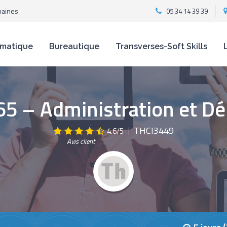
maines
05 34 14 39 39
rmatique
Bureautique
Transverses-Soft Skills
365 – Administration et D
THCI3449
4.6/5
Avis client