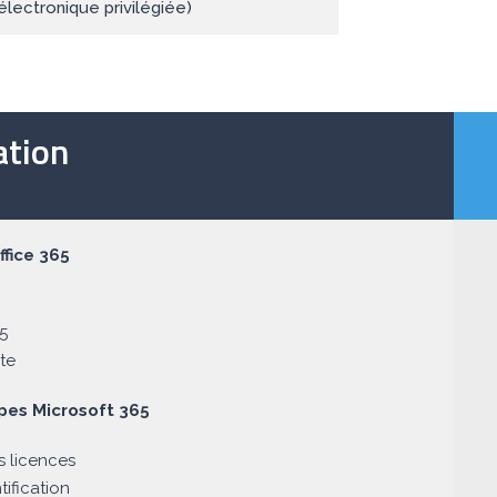
électronique privilégiée)
tion
ffice 365
5‎
te
upes Microsoft 365
s licences
tification