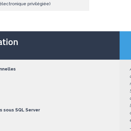
électronique privilégiée)
tion
nnelles
ts sous SQL Server