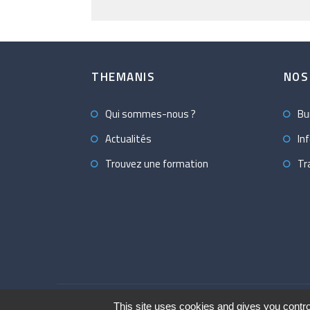
THEMANIS
NOS
Qui sommes-nous ?
Bu
Actualités
In
Trouvez une formation
Tr
© 2019 Themanis
Mentions légales
Gestion de
This site uses cookies and gives you contro