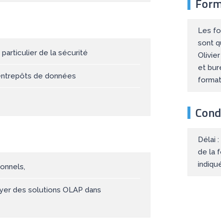
Form
Les fo
sont q
particulier de la sécurité
Olivie
et bur
 entrepôts de données
forma
Condi
Délai 
de la 
indiqu
onnels,
oyer des solutions OLAP dans