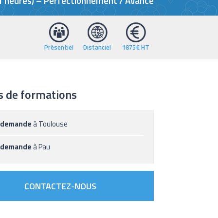
21 heures) – Perfectionnement / Avancé
Présentiel
Distanciel
1875€ HT
s de formations
 demande
à Toulouse
 demande
à Pau
CONTACTEZ-NOUS