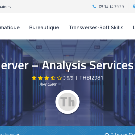
maines
05 34 14 39 39
rmatique
Bureautique
Transverses-Soft Skills
erver – Analysis Service
THBI2981
3.6/5
Avis client
e données