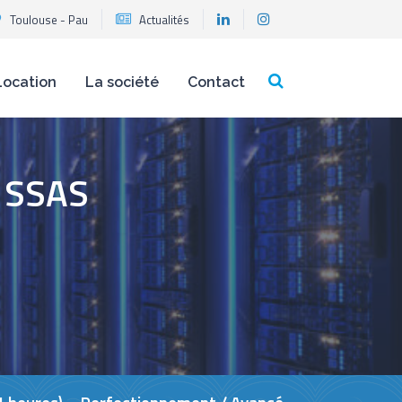
Toulouse - Pau
Actualités
Location
La société
Contact
s SSAS