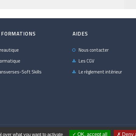
 FORMATIONS
AIDES
reautique
Nous contacter
formatique
Les CGV
ansverses-Soft Skills
Le règlement intérieur
s cookies
Politique de confidentialité
l over what you want to activate
OK, accept all
Deny a